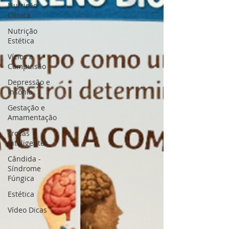
Nutrição
Clínica
Nutrição
Estética
Vícios e
Compulsão
Depressão e
Insônia
Gestação e
Amamentação
Trocas
Inteligentes
Cândida -
Síndrome
Fúngica
Estética
Vídeo Dicas