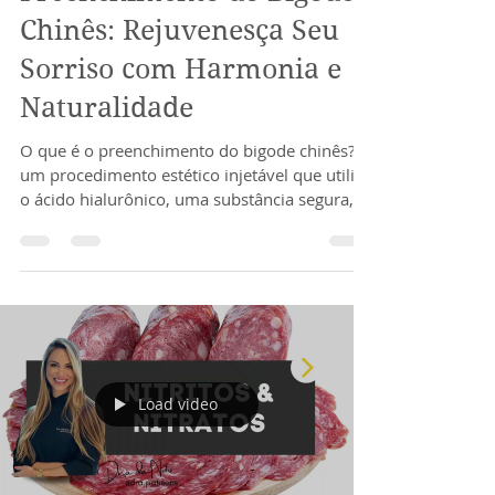
Preenchimento do Bigode
Chinês: Rejuvenesça Seu
Sorriso com Harmonia e
Naturalidade
O que é o preenchimento do bigode chinês? É
um procedimento estético injetável que utiliza
o ácido hialurônico, uma substância segura,
biocompatível e absorvível, para preencher os
sulcos e devolver volume à região. O objetivo
não é apagar completamente a linha — mas
harmonizar a expressão facial, trazendo de
volta a leveza e a juventude ao sorriso.