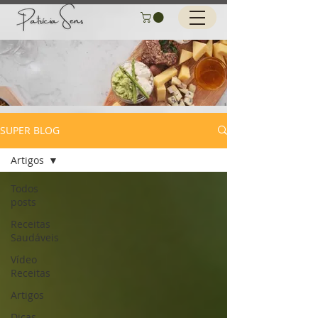
SUPER BLOG
Artigos
Todos
posts
Receitas
Saudáveis
Vídeo
Receitas
Artigos
Dicas