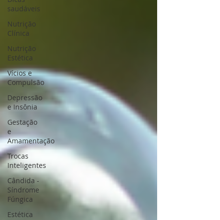
saudáveis
Nutrição
Clínica
Nutrição
Estética
Vícios e
Compulsão
Depressão
e Insônia
Gestação
e
Amamentação
Trocas
Inteligentes
Cândida -
Síndrome
Fúngica
Estética