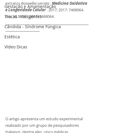
extratos 
Boswellia serrata
 . 
Medicina Oxidativa 
Gestação e Amamentação
e Longevidade Celular 
. 2017; 2017: 7468064. 
Trocas Inteligentes
doi: 10.1155 / 2017/7468064.
________________________________________________________
Cândida - Síndrome Fúngica
_______________________
Estética
Vídeo Dicas
O artigo apresenta um estudo experimental 
realizado por um grupo de pesquisadores 
Italianos, dentre eles, cinco médicas 