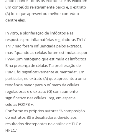
antioxidante, todos os extratos de BS exibiram 
um conteúdo relativamente baixo e, o extrato 
(A) foi o que apresentou melhor conteúdo 
dentre eles. 
In vitro, a ploriferação de linfócitos e as 
respostas pro-inflamatórias reguladoras Th1 / 
Th17 não foram influenciada pelos extratos, 
mas, “quando as células foram estimuladas por 
PWM (um mitógeno que estimula os linfócitos 
B na presença de células T a proliferação de 
PBMC foi significativamente aumentada”. Em 
particular, no extrato (A) que apresentou uma 
tendência maior para o número de células 
reguladoras e o extrato (G) com aumento 
significativo nas células Treg, em especial 
células FOXP3 +.
Conforme os próprios autores “A composição 
do extratos BS é desafiadora, devido aos 
resultados discrepantes na análise de TLC e 
HPLC.” 