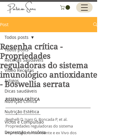
Post
Todos posts
Resenha crítica -
Todos posts
Propriedades
Receitas Saudáveis
reguladoras do sistema
Vídeo Receitas
imunológico antioxidante
Artigos
- Boswellia serrata
Dicas saudáveis
RESENHA CRÍTICA
Nutrição Clínica
________________________________________________________
Nutrição Estética
_______________________
Beghelli D, Isani G, Roncada P, et al. 
Vícios e Compulsão
Propriedades reguladoras do sistema 
Depressão e Insônia
imunológico antioxidante e ex Vivo dos 