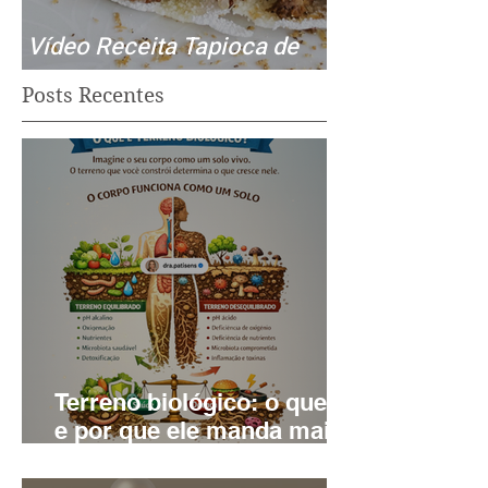
Vídeo Receita Tapioca de
Fibras - rápido e fácil.
Posts Recentes
Terreno biológico: o que é,
e por que ele manda mais
do que a “dieta perfeita"