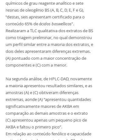
químicos de grau reagente analítico e sete 
resinas de oleogênio BS (A, B, C, D, E, F e G), 
“destas, seis apresentam certificado para o 
conteúdo 65% de 
ácidos boswellicos
”. 
Realizaram a TLC qualitativa dos extratos de BS 
como triagem preliminar, no qual demonstrou 
um perfil similar entre a maioria dos extratos, e 
dois deles apresentaram diferenças extremas. 
(A) pontuado com a maior concentração de 
componentes e (C) com a menor.
Na segunda análise, de HPLC-DAD, novamente 
a maioria apresentou resultados similares, e as 
amostras (A) e (C) obtiveram diferenças 
extremas, aonde (A) “apresentou quantidades 
significativamente maiores de AKBA em 
comparação as demais amostras e o extrato 
(C) apresentou apenas um pequeno pico de 
AKBA e faltou o primeiro pico”. 
Em relação ao conteúdo fenólico e capacidade 