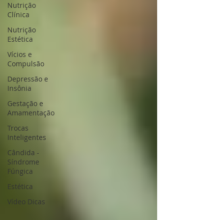
Nutrição
Clínica
Nutrição
Estética
Vícios e
Compulsão
Depressão e
Insônia
Gestação e
Amamentação
Trocas
Inteligentes
Cândida -
Síndrome
Fúngica
Estética
Vídeo Dicas