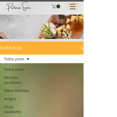
SUPER BLOG
Todos posts
Todos posts
Receitas
Saudáveis
Vídeo Receitas
Artigos
Dicas
saudáveis