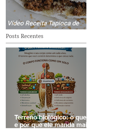
Vídeo Receita Tapioca de
Fibras - rápido e fácil.
Posts Recentes
Terreno biológico: o que é,
e por que ele manda mais