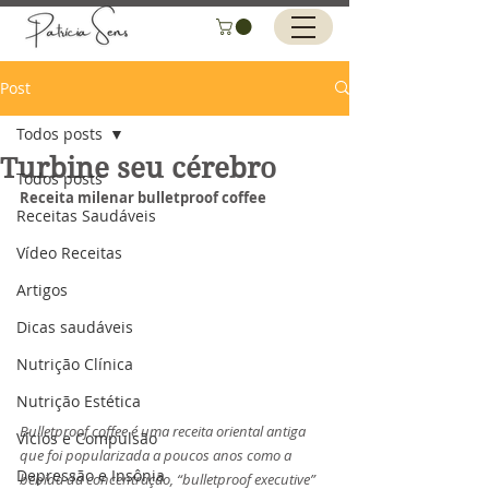
Post
Todos posts
Turbine seu cérebro
Todos posts
Receita milenar bulletproof coffee
Receitas Saudáveis
Vídeo Receitas
Artigos
Dicas saudáveis
Nutrição Clínica
Nutrição Estética
Bulletproof coffee é uma receita oriental antiga 
Vícios e Compulsão
que foi popularizada a poucos anos como a 
Depressão e Insônia
bebida da concentração, “bulletproof executive” 