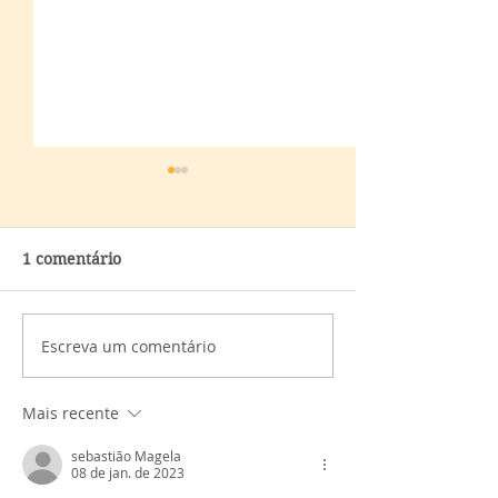
1 comentário
Escreva um comentário
TOP 22 - Alimentos
POR QUE SOM
Poluídos
VICIADOS PEL
AÇÚCAR?
Mais recente
sebastião Magela
08 de jan. de 2023