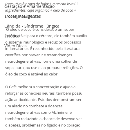
(executivo à prova de balas), a receita leva 03 
Gestação e Amamentação
ingredientes: café orgânico + óleo de coco + 
Trocas Inteligentes
manteiga clarificada.
Cândida - Síndrome Fúngica
 O óleo de coco é considerado um super 
Estética
combustível para o cérebro, ele também auxilia 
o sistema imunológico e reduz os processos 
Vídeo Dicas
inflamatórios. É reconhecido pela literatura 
científica por prevenir e tratar doenças 
neurodegenerativas. Tome uma colher de 
sopa, puro, ou use-o ao preparar refeições. O 
óleo de coco é estável ao calor. ⠀
⠀
O Café melhora a concentração e ajuda a 
reforçar as conexões neurais, também possui 
ação antioxidante. Estudos demonstram ser 
um aliado no combate a doenças 
neurodegenerativas como Alzheimer e 
também reduzindo a chance de desenvolver 
diabetes, problemas no fígado e no coração. ⠀