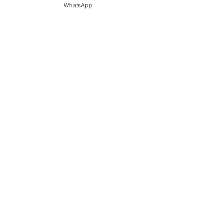
WhatsApp
O perigo dos Embutidos -
Nitritos & Nitratos
Você está com o Intestino
Preso?