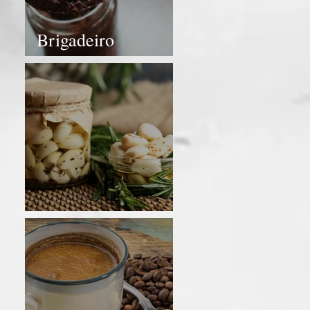
Brigadeiro
funcional
Azeite de Alho