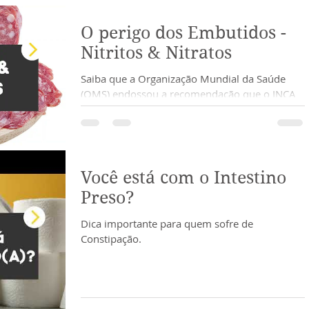
O perigo dos Embutidos -
tética
Vícios e Compulsão
Depressão e Insônia
Nitritos & Nitratos
Saiba que a Organização Mundial da Saúde
rocas Inteligentes
Cândida - Síndrome Fúngica
(OMS) endossou a recomendação que o INCA
faz desde 2007 de: “Não ingerir carnes
processadas...
Você está com o Intestino
Preso?
Dica importante para quem sofre de
Constipação.