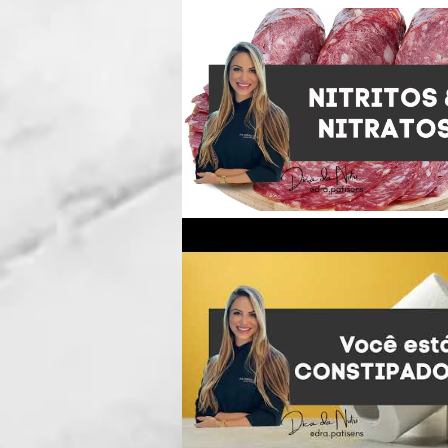
Nutrição Clínica
Nutrição Es
Gestação e Amamentação
T
Estética
Vídeo Dicas