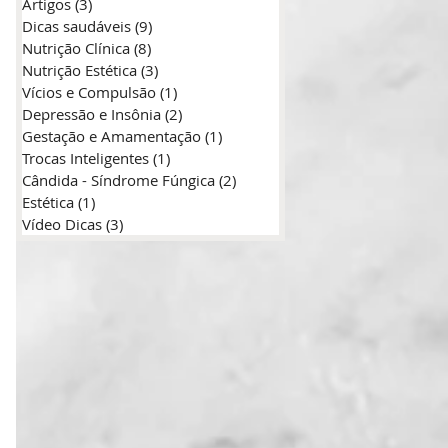
Artigos
(3)
3 posts
Dicas saudáveis
(9)
9 posts
Nutrição Clínica
(8)
8 posts
Nutrição Estética
(3)
3 posts
Vícios e Compulsão
(1)
1 post
Depressão e Insônia
(2)
2 posts
Gestação e Amamentação
(1)
1 post
Trocas Inteligentes
(1)
1 post
Cândida - Síndrome Fúngica
(2)
2 posts
Estética
(1)
1 post
Vídeo Dicas
(3)
3 posts