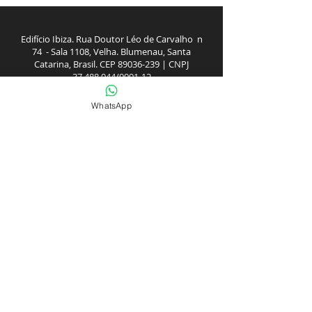
Edifício Ibiza. Rua Doutor Léo de Carvalho n
74 - Sala 1108, Velha. Blumenau, Santa
Catarina, Brasil. CEP
89036-239
| CNPJ
37.488.044
/0001-12
WhatsApp
INFORMAÇÕES
Sobre Dra. Patrícia Sens
Acompanhamento Online
Política de troca e reembolso
Política de entrega
Política de privacidade
MINHA CONTA
Meu Perfil
Área exclusiva Pacientes
FALE CONOSCO
Whtsapp de atendimento
(47) 99900-2573
Contato@patisens.com.br