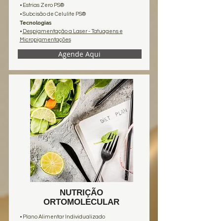
• Estrias Zero PS®
• Subcisão de Celulite PS®
Tecnologias
•
Despigmentação a Laser - Tatuagens e
Micropigmentações
Agende Aqui
NUTRIÇÃO
ORTOMOLECULAR
•
Plano Alimentar Individualizado