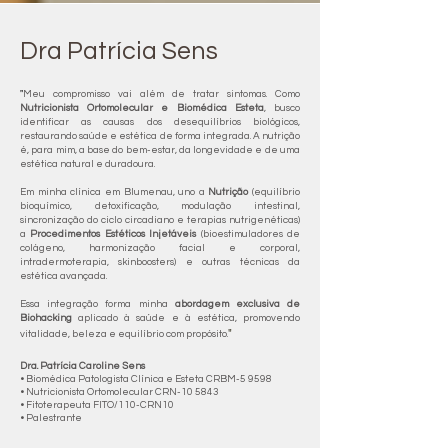
Dra Patrícia Sens
​"
Meu compromisso vai além de tratar sintomas. Como
Nutricionista Ortomolecular e Biomédica Esteta
, busco
identificar as causas dos desequilíbrios biológicos,
restaurando saúde e estética de forma integrada.
​
A nutrição
é, para mim, a base do bem-estar, da longevidade e de uma
estética natural e duradoura.
Em minha clínica em Blumenau, uno a
Nutrição
(equilíbrio
bioquímico, detoxificação, modulação intestinal,
sincronização do ciclo circadiano e terapias nutrigenéticas)
a
Procedimentos Estéticos Injetáveis
(bioestimuladores de
colágeno, harmonização facial e corporal,
intradermoterapia, skinboosters) e outras técnicas da
estética avançada.
Essa integração forma minha
abordagem exclusiva de
Biohacking
aplicado à saúde e à estética, promovendo
"
vitalidade, beleza e equilíbrio com propósito.
Dra. Patrícia Caroline Sens
• Biomédica Patologista Clínica e Esteta CRBM-5 9598
• Nutricionista Ortomolecular CRN-10 5843
• Fitoterapeuta FITO/110-CRN10
• Palestrante​