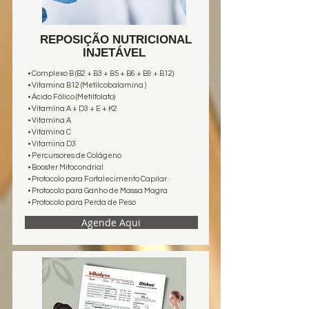
REPOSIÇÃO NUTRICIONAL
INJETÁVEL
•
Complexo B (B2 + B3 + B5 + B6 + B9 + B12)
• Vitamina B12 (Metilcobalamina )
• Ácido Fólico (Metilfolato)
• Vitamina A + D3 + E + K2
• Vitamina A
• Vitamina C
• Vitamina D3
• Percursores de Colágeno
• Booster Mitocondrial
• Protocolo para Fortalecimento Capilar
• Protocolo para Ganho de Massa Magra
• Protocolo para Perda de Peso
Agende Aqui