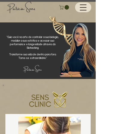
​"Guio você na arte de controlar a sua biologia,
modular a sua estética e acessar sua
performance e longevidade através do
Biohacking.
Transforme sua vida de dentro para fora.
Torne-se extraordinário."