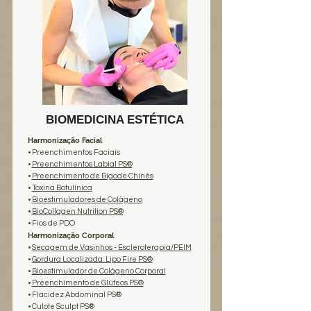
BIOMEDICINA ESTÉTICA
Harmonização Facial
• Preenchimentos Faciais
•
Preenchimentos Labial PS®
•
Preenchimento de Bigode Chinês
•
Toxina Botulínica
•
Bioestimuladores de Colágeno
•
BioCollagen Nutrition PS®
• Fios de PDO
Harmonização Corporal
•
Secagem de Vasinhos - Escleroterapia/PEIM
•
Gordura Localizada: Lipo Fire PS®
•
Bioestimulador de Colágeno Corporal
•
Preenchimento de Glúteos PS®
• Flacidez Abdominal PS®
• Culote Sculpt PS®