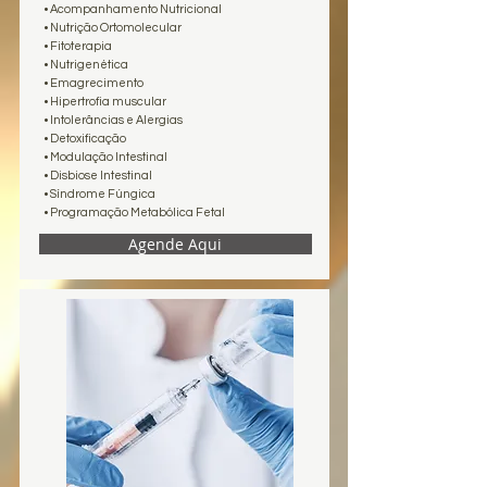
• Acompanhamento Nutricional
•
Nutrição Ortomolecular
•
Fitoterapia
•
Nutrigenética
• Emagrecimento
• Hipertrofia muscular
•
Intolerâncias e Alergias
•
Detoxificação
•
Modulação Intestinal
• Disbiose Intestinal
• Síndrome Fúngica
• Programação Metabólica Fetal
Agende Aqui